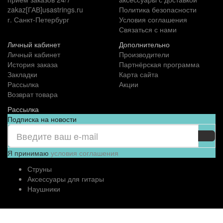
zakaz[ГАВ]usastrings.ru
Политика безопасности
г. Санкт-Петербург
Условия соглашения
Связаться с нами
Личный кабинет
Дополнительно
Личный кабинет
Производители
История заказа
Партнёрская программа
Закладки
Карта сайта
Рассылка
Акции
Возврат товара
Рассылка
Подписка на новости
Я принимаю
условия соглашения
Струны
Аксессуары для гитары
Наушники