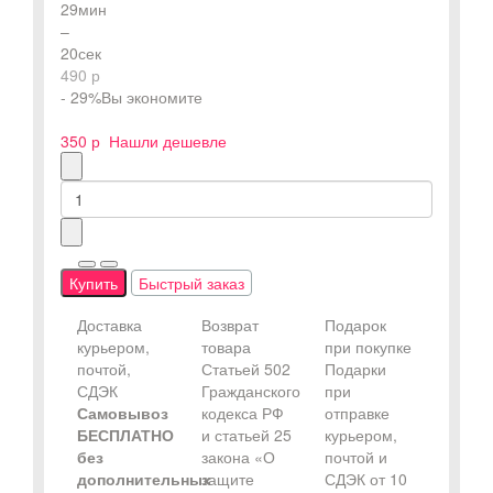
29
мин
–
19
сек
490 р
- 29%
Вы экономите
350 р
Нашли дешевле
Купить
Быстрый заказ
Доставка
Возврат
Подарок
курьером,
товара
при покупке
почтой,
Статьей 502
Подарки
СДЭК
Гражданского
при
Самовывоз
кодекса РФ
отправке
БЕСПЛАТНО
и статьей 25
курьером,
без
закона «О
почтой и
дополнительных
защите
СДЭК от 10