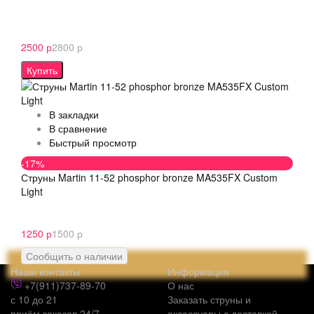
2500 р
2800 р
Купить
В закладки
В сравнение
Быстрый просмотр
-17%
Струны Martin 11-52 phosphor bronze MA535FX Custom
Light
1250 р
1500 р
Сообщить о наличии
Наши контакты
Информация
+7(911)737-89-70
О нас
с 10 до 21
Заказать струны и
приём заказов 24/7
аксессуары с доставкой