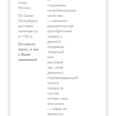
точку
сохранены
России.
потребительские
По Санкт-
свойства;
Петербургу
— имеются
доставка
доказательства
начинается
приобретения
от 100 р.
товара у
данного
Оставьте
продавца:
заказ, и мы
товарный
с Вами
или
свяжемся!
кассовый
чек, иной
документ,
подтверждающий
оплату
товара (в
случае
потери чека
или иного
— товар не
является