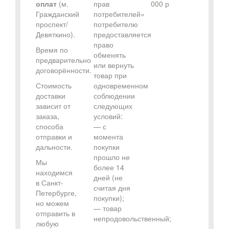
оплат
(м.
прав
000 р
Гражданский
потребителей»
проспект/
потребителю
Девяткино).
предоставляется
право
Время по
обменять
предварительно
или вернуть
договорённости.
товар при
Стоимость
одновременном
доставки
соблюдении
зависит от
следующих
заказа,
условий:
способа
— с
отправки и
момента
дальности.
покупки
прошло не
Мы
более 14
находимся
дней (не
в Санкт-
считая дня
Петербурге,
покупки);
но можем
— товар
отправить в
непродовольственный;
любую
—