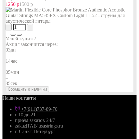
1250 р
1500 р
Успей купить!
Акция закончится через:
03
дн
–
14
час
–
05
мин
–
34
сек
Сообщить о наличии
Наши контакты
+7(911)737-89-70
с 10 до 21
приём заказов 24/7
zakaz[ГАВ]usastrings.ru
г. Санкт-Петербург