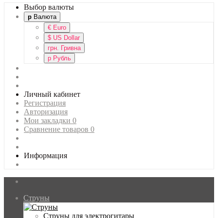
Выбор валюты
р
Валюта
€
Euro
$
US Dollar
грн.
Гривна
р
Рубль
Личный кабинет
Регистрация
Авторизация
Мои закладки
0
Сравнение товаров
0
Информация
Струны
Главная
Струны для электрогитары