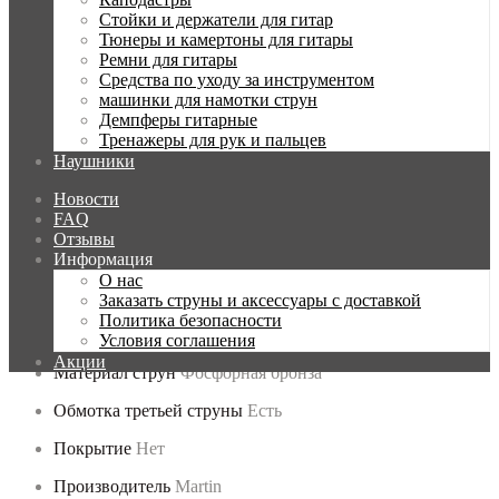
Сообщить о наличии
Стойки и держатели для гитар
Тюнеры и камертоны для гитары
0 из 5
Отзывы: 0
Ремни для гитары
Средства по уходу за инструментом
Все о товаре
машинки для намотки струн
Характеристики
Демпферы гитарные
Отзывов (0)
Тренажеры для рук и пальцев
Как купить?
Наушники
Новости
FAQ
Отзывы
:
Информация
О нас
Калибр первой струны
11
Заказать струны и аксессуары с доставкой
Политика безопасности
Калибр последней струны
52
Условия соглашения
Акции
Материал струн
Фосфорная бронза
Обмотка третьей струны
Есть
Покрытие
Нет
Производитель
Martin