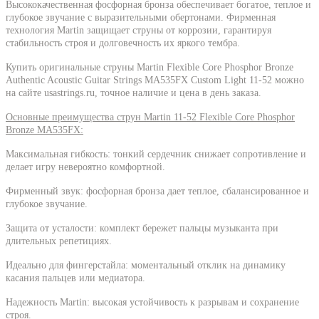
Высококачественная фосфорная бронза обеспечивает богатое, теплое и
глубокое звучание с выразительными обертонами. Фирменная
технология Martin защищает струны от коррозии, гарантируя
стабильность строя и долговечность их яркого тембра.
Купить оригинальные струны
Martin Flexible Core Phosphor Bronze
Authentic Acoustic Guitar Strings MA535FX Custom Light 11-52 можно
на сайте usastrings.ru, точное наличие и цена в день заказа.
Основные преимущества струн
Martin 11-52 Flexible Core Phosphor
Bronze MA535FX
:
Максимальная гибкость: тонкий сердечник снижает сопротивление и
делает игру невероятно комфортной.
Фирменный звук: фосфорная бронза дает теплое, сбалансированное и
глубокое звучание.
Защита от усталости: комплект бережет пальцы музыканта при
длительных репетициях.
Идеально для фингерстайла: моментальный отклик на динамику
касания пальцев или медиатора.
Надежность Martin: высокая устойчивость к разрывам и сохранение
строя.