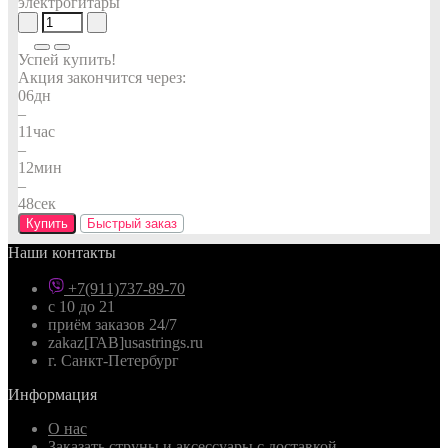
Успей купить!
Акция закончится через:
06
дн
–
11
час
–
12
мин
–
47
сек
Купить
Быстрый заказ
Наши контакты
+7(911)737-89-70
с 10 до 21
приём заказов 24/7
zakaz[ГАВ]usastrings.ru
г. Санкт-Петербург
Информация
О нас
Заказать струны и аксессуары с доставкой