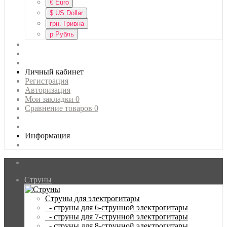
€
Euro
$
US Dollar
грн.
Гривна
р
Рубль
Личный кабинет
Регистрация
Авторизация
Мои закладки
0
Сравнение товаров
0
Информация
Струны
Струны для электрогитары
- струны для 6-струнной электрогитары
- струны для 7-струнной электрогитары
- струны для 8-струнной электрогитары