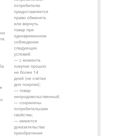
потребителю
предоставляется
право обменять
или вернуть
товар при
ьно
одновременном
ти.
соблюдении
следующих
условий:
— с момента
ба
покупки прошло
не более 14
дней (не считая
дня покупки);
я
— товар
непродовольственный;
но
— сохранены
потребительские
свойства;
— имеются
доказательства
приобретения