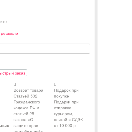
ите
 дешевле
стрый заказ
Возврат товара
Подарок при
Статьей 502
покупке
Гражданского
Подарки при
кодекса РФ и
отправке
статьей 25
курьером,
закона «О
почтой и СДЭК
ьных
защите прав
от 10 000 р
потребителей»