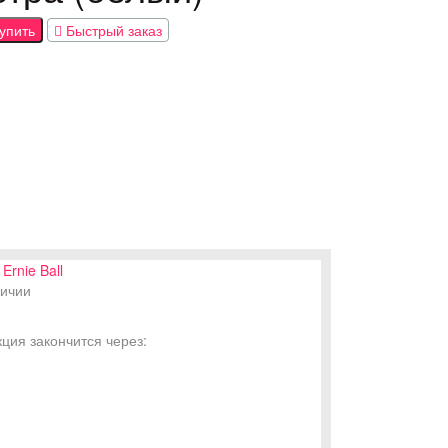
упить
Быстрый заказ
Ernie Ball
личии
кция закончится через: