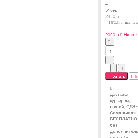
–
50
сек
2450 р
- 18%
Вы эконом
2000 р
Нашли
Купить
Бы
Доставка
курьером,
почтой, СДЭК
Самовывоз
БЕСПЛАТНО
без
дополнител
оплат
(м.