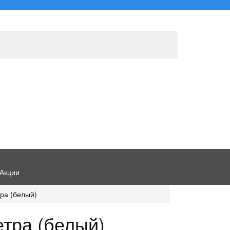
Акции
тра (белый)
етра (белый)