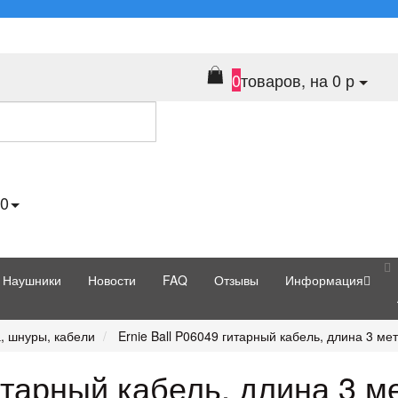
0
товаров, на 0 р
70
Наушники
Новости
FAQ
Отзывы
Информация
, шнуры, кабели
Ernie Ball P06049 гитарный кабель, длина 3 ме
гитарный кабель, длина 3 м