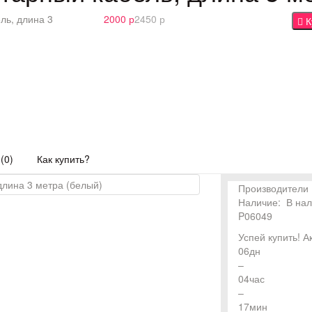
ель, длина 3
2000 р
2450 р
К
(0)
Как купить?
Производители
Наличие:
В на
P06049
Успей купить!
А
06
дн
–
04
час
–
17
мин