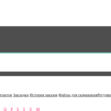
нтактов
Закладки
История заказов
Файлы для скачивания
Регуля
O
P
S
T
V
М