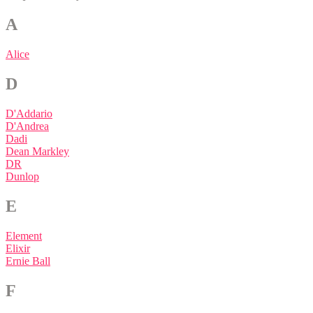
A
Alice
D
D'Addario
D'Andrea
Dadi
Dean Markley
DR
Dunlop
E
Element
Elixir
Ernie Ball
F