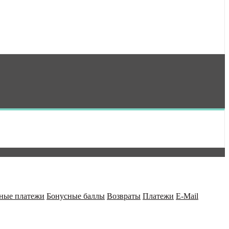
рные платежи
Бонусные баллы
Возвраты
Платежи
E-Mail