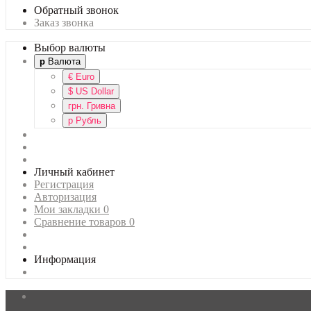
Обратный звонок
Заказ звонка
Выбор валюты
р
Валюта
€
Euro
$
US Dollar
грн.
Гривна
р
Рубль
Личный кабинет
Регистрация
Авторизация
Мои закладки
0
Сравнение товаров
0
Информация