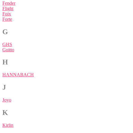
Fender
Flight
Foix
Forte
G
GHS
Guitto
H
HANNABACH
J
Joyo
K
Kirlin