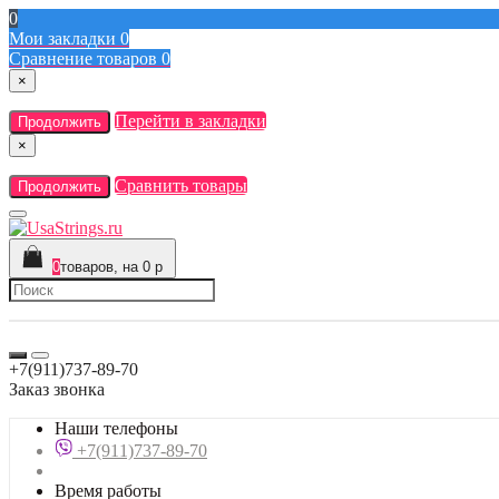
0
Мои закладки
0
Сравнение товаров
0
×
Перейти в закладки
Продолжить
×
Сравнить товары
Продолжить
0
товаров, на 0 р
+7(911)737-89-70
Заказ звонка
Наши телефоны
+7(911)737-89-70
Время работы