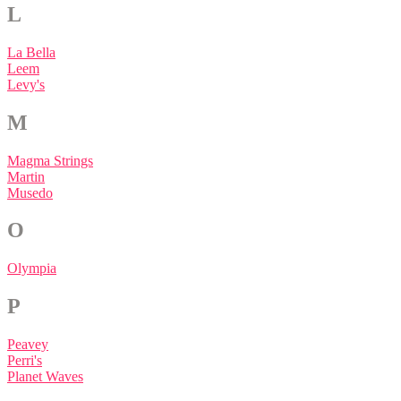
L
La Bella
Leem
Levy's
M
Magma Strings
Martin
Musedo
O
Olympia
P
Peavey
Perri's
Planet Waves