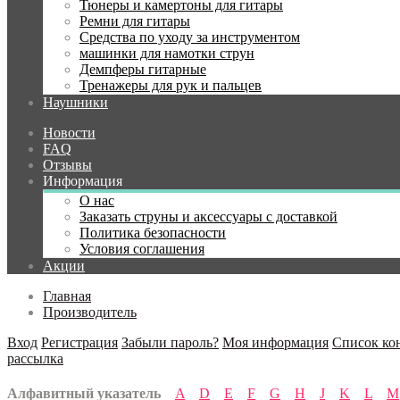
Тюнеры и камертоны для гитары
Ремни для гитары
Средства по уходу за инструментом
машинки для намотки струн
Демпферы гитарные
Тренажеры для рук и пальцев
Наушники
Новости
FAQ
Отзывы
Информация
О нас
Заказать струны и аксессуары с доставкой
Политика безопасности
Условия соглашения
Акции
Главная
Производитель
Вход
Регистрация
Забыли пароль?
Моя информация
Список ко
рассылка
Алфавитный указатель
A
D
E
F
G
H
J
K
L
M