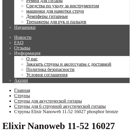
Ремни для гитары
Средства по уходу за инструментом
машинки для намотки струн
Демпферы гитарные
Тренажеры для рук и пальцев
Наушники
Новости
FAQ
Отзывы
Информация
О нас
Заказать струны и аксессуары с доставкой
Политика безопасности
Условия соглашения
Акции
Главная
Струны
Струны для акустической гитары
Струны для 6 струнной акустической гитары
Струны Elixir Nanoweb 11-52 16027 phosphor bronze
Elixir Nanoweb 11-52 16027