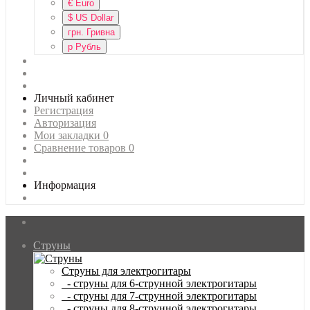
€
Euro
$
US Dollar
грн.
Гривна
р
Рубль
Личный кабинет
Регистрация
Авторизация
Мои закладки
0
Сравнение товаров
0
Информация
Струны
Струны для электрогитары
- струны для 6-струнной электрогитары
- струны для 7-струнной электрогитары
- струны для 8-струнной электрогитары