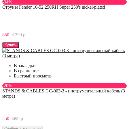
-34%
Струны Fender 10-52 250RH Super 250's nickel-plated
850 р
1290 р
Купить
В закладки
В сравнение
Быстрый просмотр
-20%
STANDS & CABLES GC-003-3 - инструментальный кабель (3
метра)
550 р
690 р
Сообщить о наличии