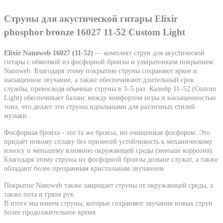
Струны для акустической гитары Elixir
phosphor bronze 16027 11-52 Custom Light
Elixir Nanoweb 16027 (11-52)
— комплект струн для акустической
гитары с обмоткой из фосфорной бронзы и ультратонким покрытием
Nanoweb. Благодаря этому покрытию струны сохраняют яркое и
насыщенное звучание, а также обеспечивают длительный срок
службы, превосходя обычные струны в 3–5 раз. Калибр 11–52 (Custom
Light) обеспечивает баланс между комфортом игры и насыщенностью
тона, что делает эти струны идеальными для различных стилей
музыки.
Фосфорная бронза - это та же бронза, но очищенная фосфором. Это
придаёт новому сплаву без примесей устой
чивость к механическому
износу и меньшему влиянию окружающей среды (меньше коррозия).
Благодаря этому струны из фосфорной бронзы дольше служат, а также
обладают более прозрачным кристальным звучанием.
Покрытие Nanoweb также защищает струны от окружающей среды, а
также пота и грязи рук.
В итоге мы имеем струны, которые сохраняют звучание новых струн
более продолжительное время.