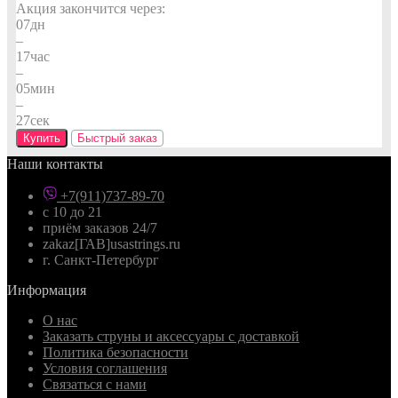
Акция закончится через:
07
дн
–
17
час
–
05
мин
–
26
сек
Купить
Быстрый заказ
Наши контакты
+7(911)737-89-70
с 10 до 21
приём заказов 24/7
zakaz[ГАВ]usastrings.ru
г. Санкт-Петербург
Информация
О нас
Заказать струны и аксессуары с доставкой
Политика безопасности
Условия соглашения
Связаться с нами