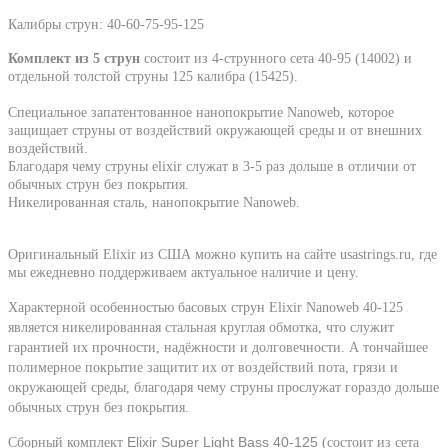
Калибры струн: 40-60-75-95-125
Комплект из 5 струн
состоит из 4-струнного сета 40-95 (14002) и
отдельной толстой струны 125 калибра (15425).
Специальное запатентованное нанопокрытие Nanoweb, которое
защищает струны от воздействий окружающей среды и от внешних
воздействий.
Благод
аря чему струны elixir служат в 3-5 раз дольше в отличии от
обычных струн без покрытия.
Никелированная сталь, нанопокрытие Nanoweb.
Оригинальный Elixir из США можно купить на сайте usastrings.ru, где
мы ежедневно поддерживаем актуальное наличие и цену.
Характерной особенностью басовых струн Elixir Nanoweb 40-125
является никелированная стальная круглая обмотка, что служит
гарантией их прочности, надёжности и долговечности. А тончайшее
полимерное покрытие защитит их от воздействий пота, грязи и
окружающей среды, благодаря чему струны прослужат гораздо дольше
обычных струн без покрытия.
Elixir Super Light Bass 40-125
Сборный комплект
(состоит из сета