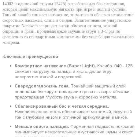
14002 и одиночной струны 15425) разработан для бас-гитаристов,
которые ценят максимальную мягкость при игре и долгий сустейн.
Тонкий калибр снижает натяжение, значительно облегчая исполнение
скоростных пассажей, слэпа и бэндов. Запатентованное ультратонкое
покрытие Nanoweb защищает витки обмотки от пота, кожной
секреции и грязи, продлевая яркое звучание струн в 3–5 раз по
сравнению со стандартными комплектами без ущерба для тактильного
контроля.
Ключевые преимущества
Комфортное натяжение (Super Light).
Калибр .040–.125
снижает нагрузку на пальцы и кисть, делая игру
невероятно мягкой и податливой.
Сверхдолгая жизнь тона.
Тончайший защитный слой
полностью блокирует попадание грязи в зазоры обмотки,
предотвращая глухость звука и коррозию металла.
Сбалансированный бас и четкая середина.
Никелированная сталь обеспечивает читаемый, округлый
тон с глубоким низом и отличной артикуляцией в миксе.
Меньше свиста пальцев.
Фирменная гладкость покрытия
минимизирует нежелательные акустические шумы и свист