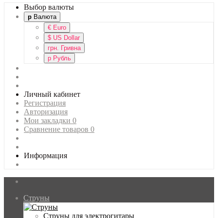
Выбор валюты
р
Валюта
€
Euro
$
US Dollar
грн.
Гривна
р
Рубль
Личный кабинет
Регистрация
Авторизация
Мои закладки
0
Сравнение товаров
0
Информация
Струны
Главная
Струны для электрогитары