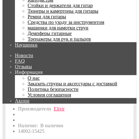
Стойки и держатели для гитар
Тюнеры и камертоны для гитары
:
Ремни для гитары
Средства по уходу за инструментом
Калибр первой струны
40
машинки для намотки струн
Демпферы гитарные
Калибр последней струны
125
Тренажеры для рук и пальцев
Наушники
Материал струн
Никелированная сталь
Новости
Обмотка струн
Круглая
FAQ
Отзывы
Покрытие
Полимерное нанопокрытие
Информация
О нас
Производитель
Elixir
Заказать струны и аксессуары с доставкой
Политика безопасности
Количество струн
5
Условия соглашения
Акции
Производители
Elixir
Наличие:
В наличии
14002-15425