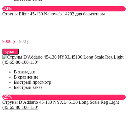
-24%
Струны Elixir 45-130 Nanoweb 14202 для бас-гитары
9000 р
11900 р
Купить
В закладки
В сравнение
Быстрый просмотр
Быстрый заказ
-25%
Струны D'Addario 45-130 NYXL45130 Long Scale Reg Light
(45-65-80-100-130)