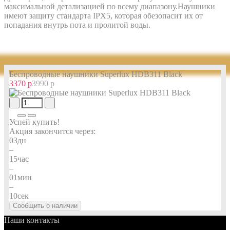
максимальной детализацией по всему диапазону.Наушники
имеют защиту стандарта IPX5, которая обезопасит их от
попадания внутрь пота и пролитой воды.
Беспроводные наушники Superlux HDB311 Black
3370 р
3990 р
Успей купить!
Акция закончится через:
03
дн
–
15
час
–
01
мин
–
09
сек
Сообщить о наличии
Наши контакты