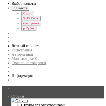
Выбор валюты
р
Валюта
€
Euro
$
US Dollar
грн.
Гривна
р
Рубль
Личный кабинет
Регистрация
Авторизация
Мои закладки
0
Сравнение товаров
0
Информация
Струны
Главная
Струны для электрогитары