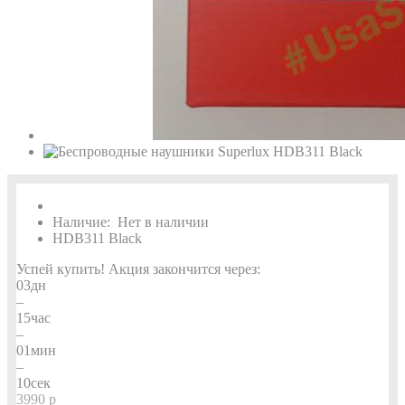
Наличие:
Нет в наличии
HDB311 Black
Успей купить!
Акция закончится через:
03
дн
–
15
час
–
01
мин
–
09
сек
3990 р