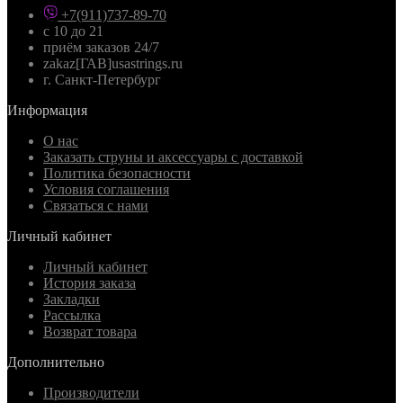
+7(911)737-89-70
с 10 до 21
приём заказов 24/7
zakaz[ГАВ]usastrings.ru
г. Санкт-Петербург
Информация
О нас
Заказать струны и аксессуары с доставкой
Политика безопасности
Условия соглашения
Связаться с нами
Личный кабинет
Личный кабинет
История заказа
Закладки
Рассылка
Возврат товара
Дополнительно
Производители