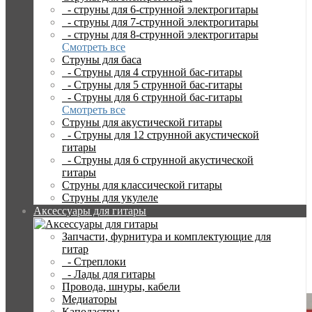
Наушники
- струны для 6-струнной электрогитары
Беспроводные наушники Superlux HDB311 Black
- струны для 7-струнной электрогитары
- струны для 8-струнной электрогитары
Беспроводные наушники
Смотреть все
Струны для баса
Superlux HDB311 Black
- Струны для 4 струнной бас-гитары
- Струны для 5 струнной бас-гитары
- Струны для 6 струнной бас-гитары
Смотреть все
Струны для акустической гитары
Беспроводные наушники Superlux HDB311 Black
- Струны для 12 струнной акустической
3370 р
3990 р
гитары
Сообщить о наличии
- Струны для 6 струнной акустической
гитары
0 из 5
Отзывы: 0
Струны для классической гитары
Струны для укулеле
Все о товаре
Фото
Аксессуары для гитары
Отзывов (0)
Как купить?
Запчасти, фурнитура и комплектующие для
гитар
- Стреплоки
- Лады для гитары
Провода, шнуры, кабели
Медиаторы
Каподастры