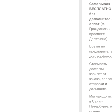
Самовывоз
БЕСПЛАТНО
без
дополнител
оплат
(м.
Гражданский
проспект/
Девяткино).
Время по
предварител
договорённос
Стоимость
доставки
зависит от
заказа, спосо
отправки и
дальности.
Мы находимс
в Санкт-
Петербурге, 
можем