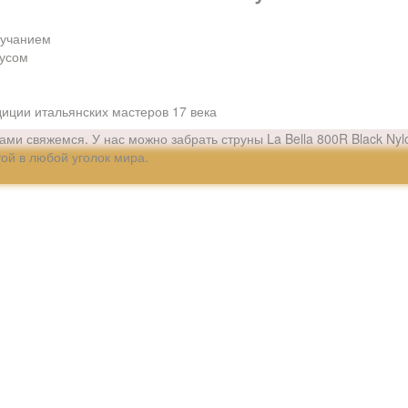
вучанием
пусом
иции итальянских мастеров 17 века
Вами свяжемся. У нас можно забрать струны La Bella 800R Black Ny
той в любой уголок мира.