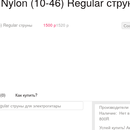
 Nylon (10-46) Regular стр
6) Regular струны
1500 р
1520 р
Со
(0)
Как купить?
Производители
Наличие:
Нет в
800R
Успей купить!
А