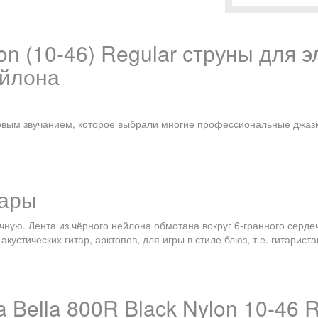
lon (10-46) Regular струны для 
ейлона
овым звучанием, которое выбрали многие профессиональные джазм
тары
ручную. Лента из чёрного нейлона обмотана вокруг 6-гранного серд
кустических гитар, арктопов, для игры в стиле блюз, т.е. гитарист
a Bella 800R Black Nylon 10-46 R