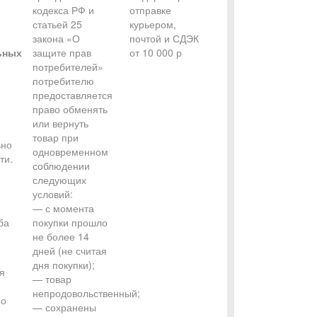
кодекса РФ и
отправке
статьей 25
курьером,
закона «О
почтой и СДЭК
ьных
защите прав
от 10 000 р
потребителей»
потребителю
предоставляется
право обменять
или вернуть
товар при
ьно
одновременном
ти.
соблюдении
следующих
условий:
— с момента
ба
покупки прошло
не более 14
дней (не считая
дня покупки);
я
— товар
непродовольственный;
но
— сохранены