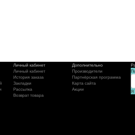
Личный кабинет
Дополнительно
Р
Личный кабинет
Производители
П
История заказа
Партнёрская программа
й
Закладки
Карта сайта
и
Рассылка
Акции
Я
Возврат товара