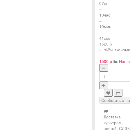
07
дн
–
10
час
–
19
мин
–
40
сек
1520 р
- 1%
Вы экономи
1500 р
Нашл
Сообщить о н
Доставка
курьером,
почтой, СДЭК