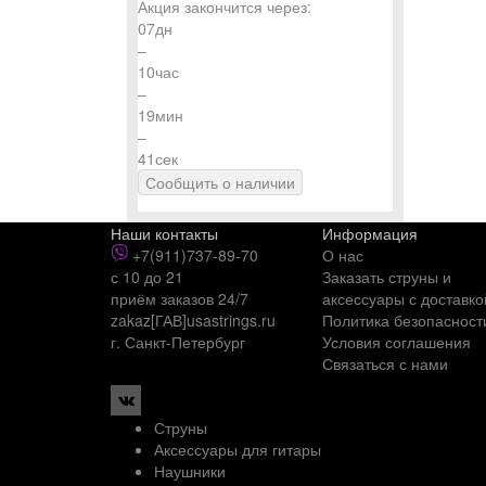
Акция закончится через:
07
дн
–
10
час
–
19
мин
–
40
сек
Сообщить о наличии
Наши контакты
Информация
+7(911)737-89-70
О нас
с 10 до 21
Заказать струны и
приём заказов 24/7
аксессуары с доставко
zakaz[ГАВ]usastrings.ru
Политика безопасност
г. Санкт-Петербург
Условия соглашения
Связаться с нами
Струны
Аксессуары для гитары
Наушники