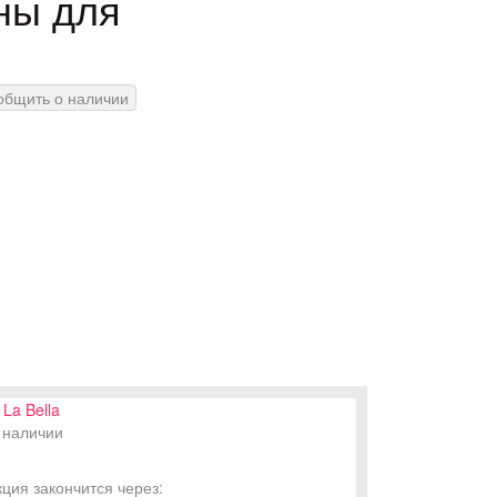
уны для
общить о наличии
La Bella
 наличии
кция закончится через: