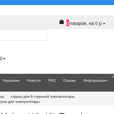
0
товаров, на 0 р
70
Наушники
Новости
FAQ
Отзывы
Информация
ары
струны для 6-струнной электрогитары
труны для электрогитары