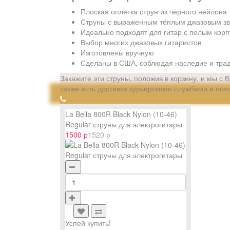
Плоская оплётка струн из чёрного нейлона
Струны с выраженным тёплым джазовым з
Идеально подходят для гитар с полым кор
Выбор многих джазовых гитаристов
Изготовлены вручную
Сделаны в США, соблюдая наследие и трад
Закажите эти струны, положив в корзину, и мы с 
также есть доставка курьерскими службами и поч
La Bella 800R Black Nylon (10-46)
Regular струны для электрогитары
1500 р
1520 р
Успей купить!