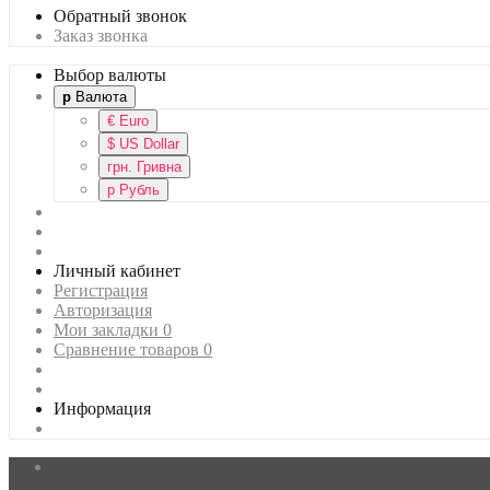
Обратный звонок
Заказ звонка
Выбор валюты
р
Валюта
€
Euro
$
US Dollar
грн.
Гривна
р
Рубль
Личный кабинет
Регистрация
Авторизация
Мои закладки
0
Сравнение товаров
0
Информация