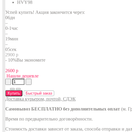
HVY98
Успей купить!
Акция закончится через:
06
дн
–
0-1
час
–
19
мин
–
05
сек
2900 р
- 10%
Вы экономите
2600 р
Нашли дешевле
Купить
Быстрый заказ
Доставка курьером, почтой, СДЭК
Самовывоз БЕСПЛАТНО без дополнительных оплат
(м. Г
Время по предварительно договорённости.
Стоимость доставки зависит от заказа, способа отправки и да