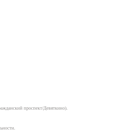
ражданский проспект/Девяткино).
льности.