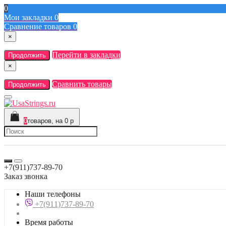
0
Мои закладки
0
Сравнение товаров
0
×
Перейти в закладки
Продолжить
×
Сравнить товары
Продолжить
0
товаров, на 0 р
+7(911)737-89-70
Заказ звонка
Наши телефоны
+7(911)737-89-70
Время работы