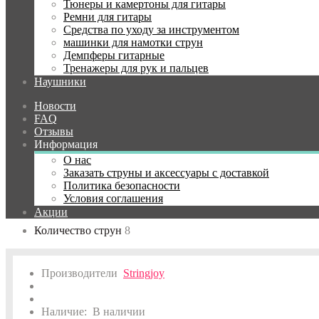
Тюнеры и камертоны для гитары
Ремни для гитары
Средства по уходу за инструментом
:
машинки для намотки струн
Демпферы гитарные
Калибр первой струны
9
Тренажеры для рук и пальцев
Наушники
Калибр последней струны
80
Новости
Материал струн
Никелированная сталь
FAQ
Отзывы
Обмотка струн
Круглая
Информация
Обмотка третьей струны
Нет
О нас
Заказать струны и аксессуары с доставкой
Покрытие
Нет
Политика безопасности
Условия соглашения
Производитель
Stringjoy
Акции
Количество струн
8
Производители
Stringjoy
Наличие:
В наличии