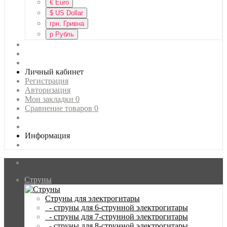
€
Euro
$
US Dollar
грн.
Гривна
р
Рубль
Личный кабинет
Регистрация
Авторизация
Мои закладки
0
Сравнение товаров
0
Информация
Струны
Струны для электрогитары
- струны для 6-струнной электрогитары
- струны для 7-струнной электрогитары
- струны для 8-струнной электрогитары