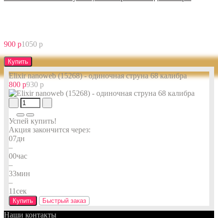
900 р
1050 р
Купить
Elixir nanoweb (15268) - одиночная струна 68 калибра
800 р
930 р
Успей купить!
Акция закончится через:
07
дн
–
00
час
–
33
мин
–
10
сек
Купить
Быстрый заказ
Наши контакты