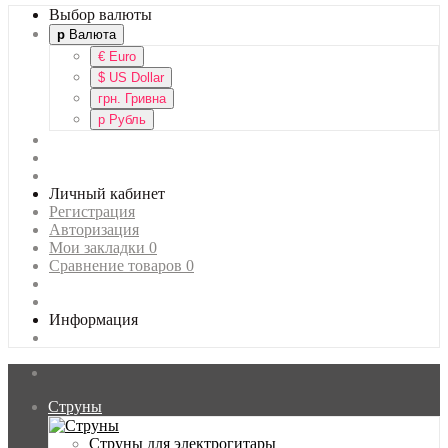
Выбор валюты
р
Валюта
€
Euro
$
US Dollar
грн.
Гривна
р
Рубль
Личный кабинет
Регистрация
Авторизация
Мои закладки
0
Сравнение товаров
0
Информация
Струны
Главная
Струны для электрогитары