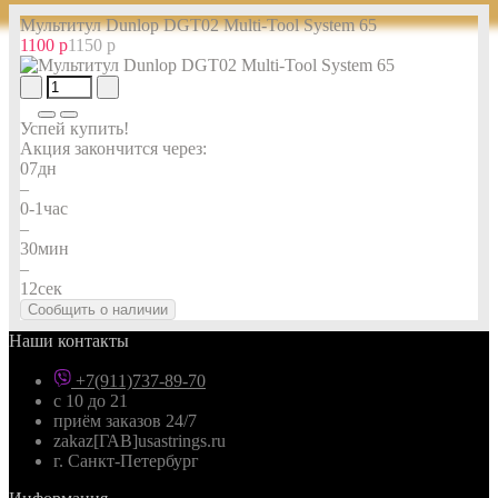
Мультитул Dunlop DGT02 Multi-Tool System 65
1100 р
1150 р
Успей купить!
Акция закончится через:
07
дн
–
0-1
час
–
30
мин
–
12
сек
Сообщить о наличии
Наши контакты
+7(911)737-89-70
с 10 до 21
приём заказов 24/7
zakaz[ГАВ]usastrings.ru
г. Санкт-Петербург