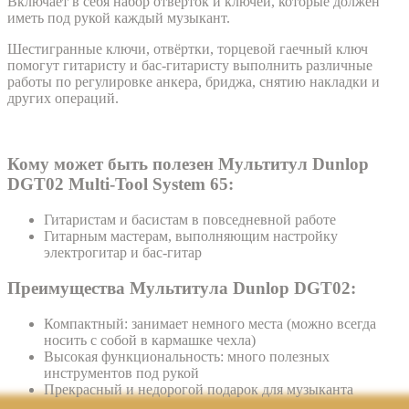
Включает в себя набор отвёрток и ключей, которые должен
иметь под рукой каждый музыкант.
Шестигранные ключи, отвёртки, торцевой гаечный ключ
помогут гитаристу и бас-гитаристу выполнить различные
работы по регулировке анкера, бриджа, снятию накладки и
других операций.
Кому может быть полезен Мультитул Dunlop
DGT02 Multi-Tool System 65:
Гитаристам и басистам в повседневной работе
Гитарным мастерам, выполняющим настройку
электрогитар и бас-гитар
Преимущества Мультитула Dunlop DGT02:
Компактный: занимает немного места (можно всегда
носить с собой в кармашке чехла)
Высокая функциональность: много полезных
инструментов под рукой
Прекрасный и недорогой подарок для музыканта