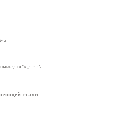
.8мм
 накладки и "взрывов".
авеющей стали