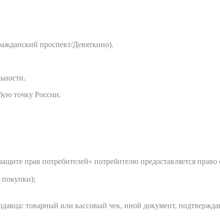
ражданский проспект/Девяткино).
льности.
бую точку России.
О защите прав потребителей» потребителю предоставляется прав
 покупки);
одавца: товарный или кассовый чек, иной документ, подтвержда