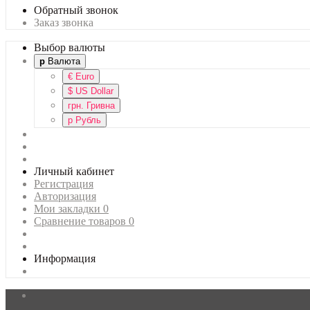
Обратный звонок
Заказ звонка
Выбор валюты
р
Валюта
€
Euro
$
US Dollar
грн.
Гривна
р
Рубль
Личный кабинет
Регистрация
Авторизация
Мои закладки
0
Сравнение товаров
0
Информация