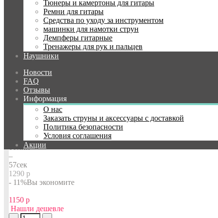
Тюнеры и камертоны для гитары
:
Ремни для гитары
Средства по уходу за инструментом
Производитель
Sintoms
машинки для намотки струн
Демпферы гитарные
Тренажеры для рук и пальцев
Производители
Sintoms
Наушники
Новости
Наличие:
Нет в наличии
FAQ
SS277140Sw.p.
Отзывы
Информация
Успей купить!
Акция закончится через:
О нас
06
дн
Заказать струны и аксессуары с доставкой
–
Политика безопасности
01
час
Условия соглашения
–
Акции
00
мин
–
56
сек
1290 р
- 11%
Вы экономите
1150 р
Нашли дешевле