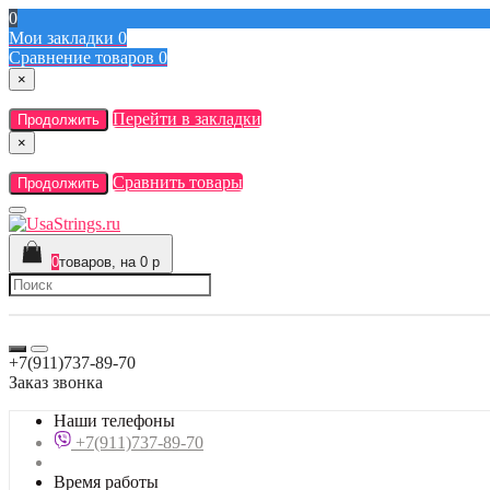
0
Мои закладки
0
Сравнение товаров
0
×
Перейти в закладки
Продолжить
×
Сравнить товары
Продолжить
0
товаров, на 0 р
+7(911)737-89-70
Заказ звонка
Наши телефоны
+7(911)737-89-70
Время работы