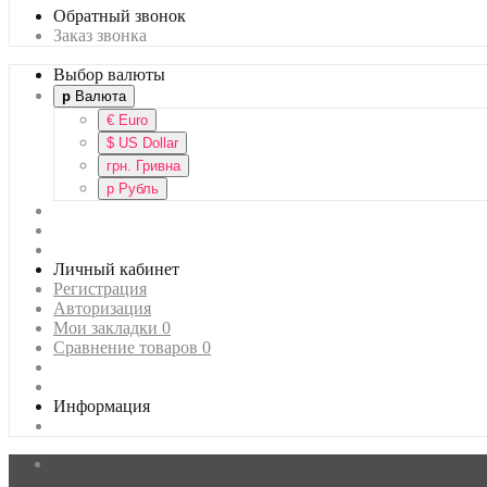
Обратный звонок
Заказ звонка
Выбор валюты
р
Валюта
€
Euro
$
US Dollar
грн.
Гривна
р
Рубль
Личный кабинет
Регистрация
Авторизация
Мои закладки
0
Сравнение товаров
0
Информация