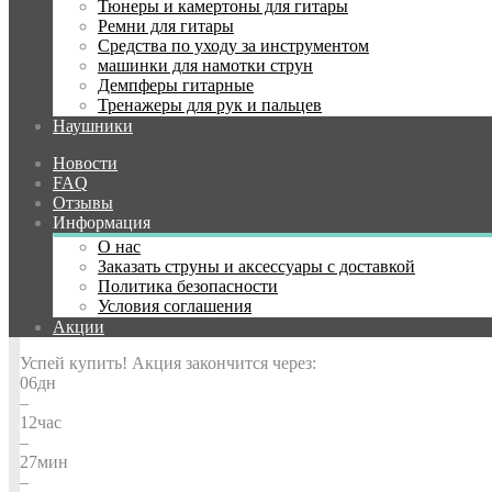
Тюнеры и камертоны для гитары
Ремни для гитары
Джеки
Прямой-Прямой
Средства по уходу за инструментом
машинки для намотки струн
Джеки разборные
Да
Демпферы гитарные
Тренажеры для рук и пальцев
Длина
6 м
Наушники
Кнопка размыкания цепи
Нет
Новости
Производитель
Kirlin
FAQ
Отзывы
Информация
Производители
Kirlin
О нас
Заказать струны и аксессуары с доставкой
Политика безопасности
Наличие:
Нет в наличии
Условия соглашения
IP-201PR 6M BK
Акции
Успей купить!
Акция закончится через:
06
дн
–
12
час
–
27
мин
–