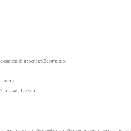
ражданский проспект/Девяткино).
льности.
бую точку России.
О защите прав потребителей» потребителю предоставляется прав