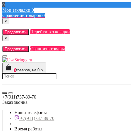
0
Мои закладки
0
Сравнение товаров
0
×
Перейти в закладки
Продолжить
×
Сравнить товары
Продолжить
0
товаров, на 0 р
+7(911)737-89-70
Заказ звонка
Наши телефоны
+7(911)737-89-70
Время работы