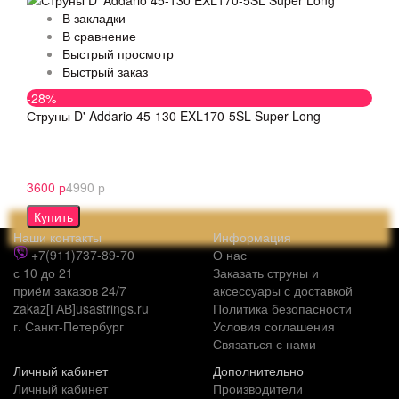
В закладки
В сравнение
Быстрый просмотр
Быстрый заказ
-28%
Струны D' Addario 45-130 EXL170-5SL Super Long
3600 р
4990 р
Купить
Наши контакты
Информация
+7(911)737-89-70
О нас
с 10 до 21
Заказать струны и
приём заказов 24/7
аксессуары с доставкой
zakaz[ГАВ]usastrings.ru
Политика безопасности
г. Санкт-Петербург
Условия соглашения
Связаться с нами
Личный кабинет
Дополнительно
Личный кабинет
Производители