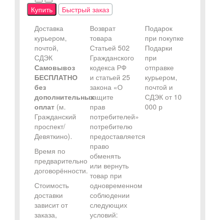
Купить
Быстрый заказ
Доставка
Возврат
Подарок
курьером,
товара
при покупке
почтой,
Статьей 502
Подарки
СДЭК
Гражданского
при
Самовывоз
кодекса РФ
отправке
БЕСПЛАТНО
и статьей 25
курьером,
без
закона «О
почтой и
дополнительных
защите
СДЭК от 10
оплат
(м.
прав
000 р
Гражданский
потребителей»
проспект/
потребителю
Девяткино).
предоставляется
право
Время по
обменять
предварительно
или вернуть
договорённости.
товар при
Стоимость
одновременном
доставки
соблюдении
зависит от
следующих
заказа,
условий: