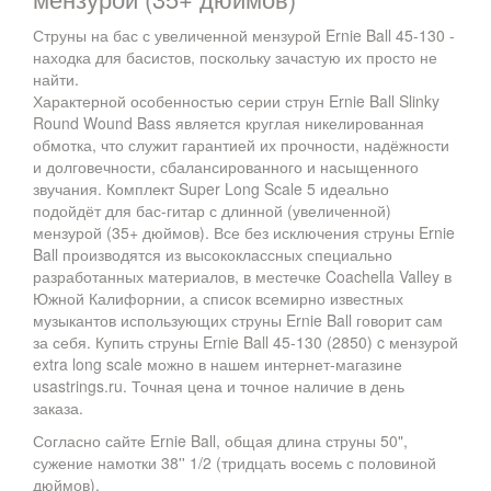
Струны на бас с увеличенной мензурой Ernie Ball 45-130 -
находка для басистов, поскольку зачастую их просто не
найти.
Характерной особенностью серии струн Ernie Ball Slinky
Round Wound Bass является круглая никелированная
об
мотка, что служит гарантией их прочности, надёжности
и долговечности, сбалансированного и насыщенного
звучания. Комплект Super Long Scale 5 идеально
подойдёт для бас-гитар с длинной (увеличенной)
мензурой (35+ дюймов). Все без исключения струны Ernie
Ball производятся из высококлассных специально
разработанных материалов, в местечке Coachella Valley в
Южной Калифорнии, а список всемирно известных
музыкантов использующих струны Ernie Ball говорит сам
за себя. Купить струны Ernie Ball 45-130 (2850) c мензурой
extra long scale можно в нашем интернет-магазине
usastrings.ru. Точная цена и точное наличие в день
заказа.
Согласно сайте Ernie Ball, общая длина струны
50",
сужение намотки 38'' 1/2 (тридцать восемь с половиной
дюймов).