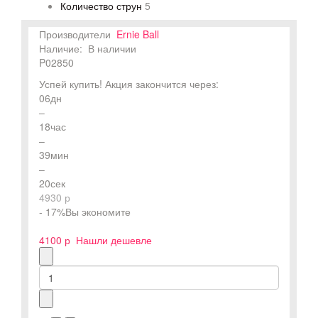
Количество струн
5
Производители
Ernie Ball
Наличие:
В наличии
P02850
Успей купить!
Акция закончится через:
06
дн
–
18
час
–
39
мин
–
19
сек
4930 р
- 17%
Вы экономите
4100 р
Нашли дешевле