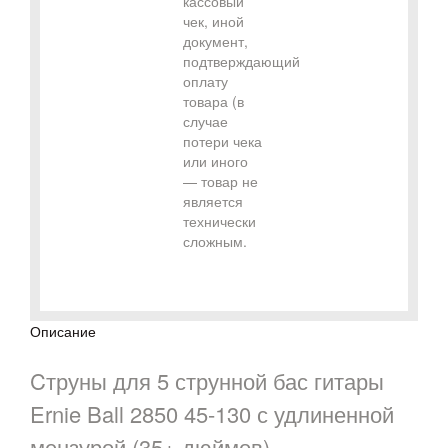
кассовый
чек, иной
документ,
подтверждающий
оплату
товара (в
случае
потери чека
или иного
— товар не
является
технически
сложным.
Описание
Cтруны для 5 струнной бас гитары
Ernie Ball 2850 45-130 с удлиненной
мензурой (35+ дюймов)