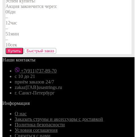
Успей купить!
Акция закончится через:
06
дн
–
12
час
–
51
мин
–
09
сек
Купить
Быстрый заказ
Наши контакты
+7(911)737-89-70
с 10 до 21
приём заказов 24/7
zakaz[ГАВ]usastrings.ru
г. Санкт-Петербург
Информация
О нас
Заказать струны и аксессуары с доставкой
Политика безопасности
Условия соглашения
Связаться с нами