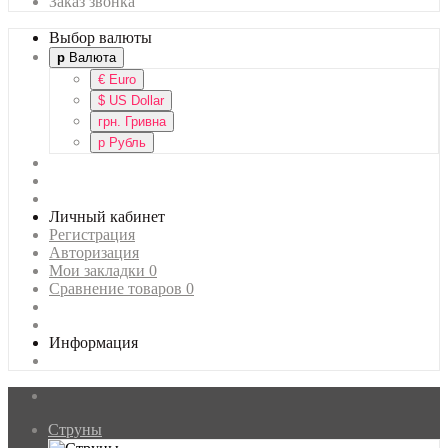
Заказ звонка
Выбор валюты
р
Валюта
€
Euro
$
US Dollar
грн.
Гривна
р
Рубль
Личный кабинет
Регистрация
Авторизация
Мои закладки
0
Сравнение товаров
0
Информация
Струны