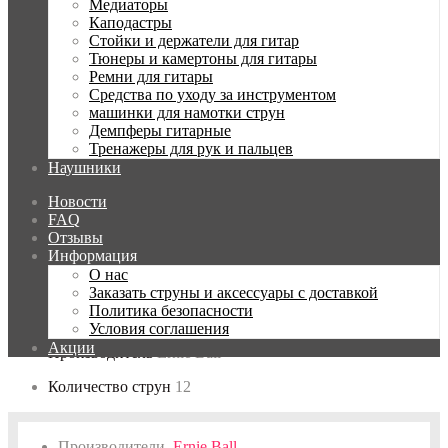
Медиаторы
Все о товаре
Каподастры
Характеристики
Стойки и держатели для гитар
Отзывов (0)
Тюнеры и камертоны для гитары
Как купить?
Ремни для гитары
Средства по уходу за инструментом
машинки для намотки струн
Демпферы гитарные
:
Тренажеры для рук и пальцев
Наушники
Калибр первой струны
11
Новости
Калибр последней струны
52
FAQ
Отзывы
Материал струн
80/20 бронза
Информация
О нас
Обмотка третьей струны
Есть
Заказать струны и аксессуары с доставкой
Политика безопасности
Покрытие
Нет
Условия соглашения
Акции
Производитель
Ernie Ball
Количество струн
12
Производители
Ernie Ball