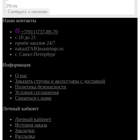
–
28
сек
Сообщить о наличии
Наши контакты
+7(911)737-89-70
с 10 до 21
приём заказов 24/7
zakaz[ГАВ]usastrings.ru
г. Санкт-Петербург
Информация
О нас
Заказать струны и аксессуары с доставкой
Политика безопасности
Условия соглашения
Связаться с нами
Личный кабинет
Личный кабинет
История заказа
Закладки
Рассылка