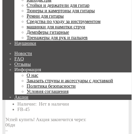
Стойки и держатели для гитар
Калибр первой струны
45
Тюнеры и камертоны для гитары
Ремни для гитары
Калибр последней струны
105
Средства по уходу за инструментом
машинки для намотки струн
Материал струн
Нержавеющая сталь
Демпферы гитарные
Тренажеры для рук и пальцев
Обмотка струн
Круглая
Наушники
Покрытие
Нет
Новости
FAQ
Производитель
DR
Отзывы
Информация
Количество струн
4
О нас
Заказать струны и аксессуары с доставкой
Политика безопасности
Производители
DR
Условия соглашения
Акции
Наличие:
Нет в наличии
FB-45
Успей купить!
Акция закончится через:
06
дн
–