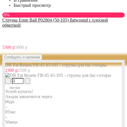
В сравнение
Быстрый просмотр
-9%
Струны Ernie Ball P02804 (50-105) flatwound с плоской
обмоткой
5300 р
5800 р
Сообщить о наличии
DR Fat Beams FB-45 45-105 - струны для бас-гитары
2300 р
2590 р
Успей купить!
Акция закончится через:
06
дн
–
05
час
–
50
мин