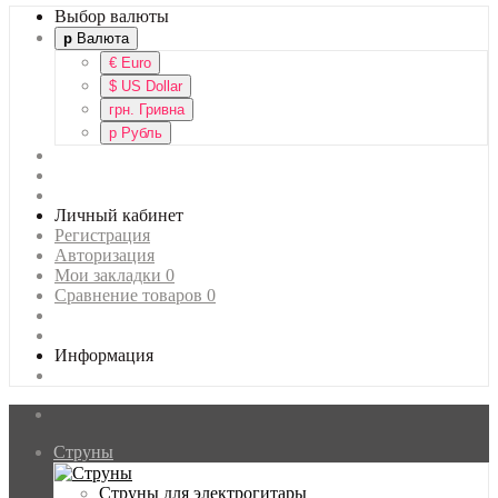
Выбор валюты
р
Валюта
€
Euro
$
US Dollar
грн.
Гривна
р
Рубль
Личный кабинет
Регистрация
Авторизация
Мои закладки
0
Сравнение товаров
0
Информация
Струны
Главная
Струны для электрогитары